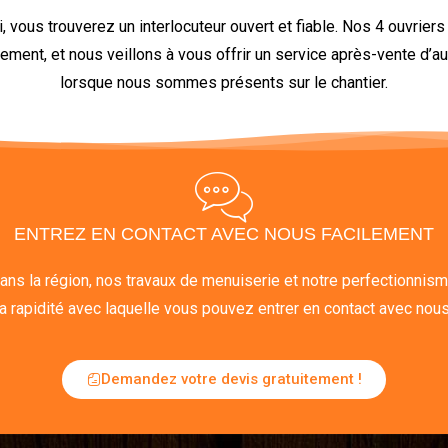
, vous trouverez un interlocuteur ouvert et fiable. Nos 4 ouvriers
ement, et nous veillons à vous offrir un service après-vente d’a
lorsque nous sommes présents sur le chantier.
ENTREZ EN CONTACT AVEC NOUS FACILEMENT
dans la région, nos travaux de menuiserie et notre perfectionnism
la rapidité avec laquelle vous pouvez entrer en contact avec nous
Demandez votre devis gratuitement !