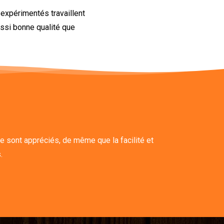
 expérimentés travaillent
ussi bonne qualité que
e sont appréciés, de même que la facilité et
.